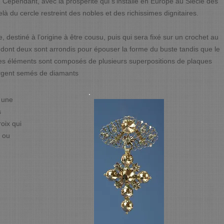
e. Cependant, avec la prospérité qui s’installe en Europe au Siècle des
à du cercle restreint des nobles et des richissimes dignitaires.
 destiné à l’origine à être cousu, puis qui sera fixé sur un crochet au
ts dont deux sont arrondis pour épouser la forme du buste tandis que le
. Ces éléments sont composés de plusieurs superpositions de plaques
argent semés de diamants
 une
s
roix qui
 ou